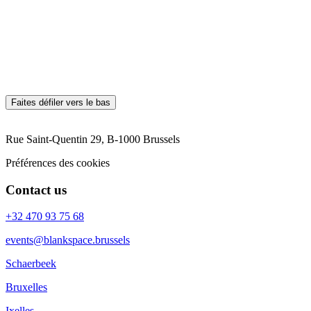
...Voir plus
Previous slide
Next slide
*E-mail
*Votre message
Contactez-nous
Faites défiler vers le bas
Rue Saint-Quentin 29, B-1000 Brussels
Préférences des cookies
Contact us
+32 470 93 75 68
events@blankspace.brussels
Schaerbeek
Bruxelles
Ixelles