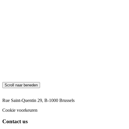
*Voornaam
*Achternaam
Land
Selecteren
Nummer
Phone
*E-mail
*Uw bericht
Neem contact met ons op
Scroll naar beneden
Rue Saint-Quentin 29, B-1000 Brussels
Cookie voorkeuren
Contact us